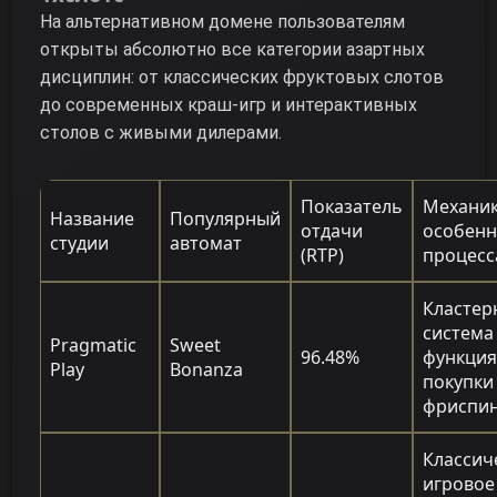
На альтернативном домене пользователям
открыты абсолютно все категории азартных
дисциплин: от классических фруктовых слотов
до современных краш-игр и интерактивных
столов с живыми дилерами.
Показатель
Механик
Название
Популярный
отдачи
особенн
студии
автомат
(RTP)
процесс
Кластер
система
Pragmatic
Sweet
96.48%
функци
Play
Bonanza
покупки
фриспи
Классич
игровое