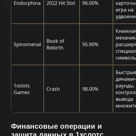
Endorphina
2022 Hit Slot
96.00%
карточн
игра на
удвоени
Книжна
механик
Book of
Spinomenal
95.90%
расшир
Rebirth
специа
символ
Быстры
динами
1xslots
раунды,
Crash
98.00%
Games
контрол
вывода
множит
Финансовые операции и
защита данных в 1хслотс